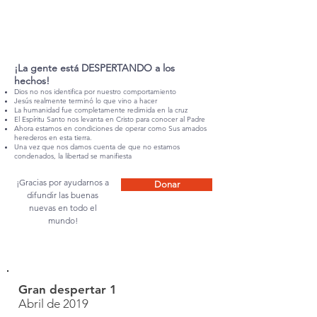
¡La gente está DESPERTANDO a los
hechos!
Dios no nos identifica por nuestro comportamiento
Jesús realmente terminó lo que vino a hacer
La humanidad fue completamente redimida en la cruz
El Espíritu Santo nos levanta en Cristo para conocer al Padre
Ahora estamos en condiciones de operar como Sus amados
herederos en esta tierra.
Una vez que nos damos cuenta de que no estamos
condenados, la libertad se manifiesta
¡Gracias por ayudarnos a
Donar
difundir las buenas
nuevas en todo el
mundo!
Gran despertar 1
Abril de 2019