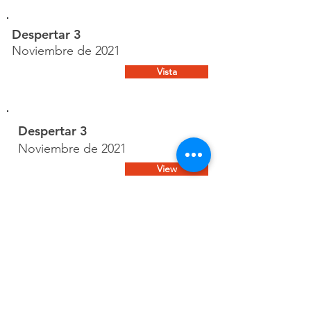
Despertar 3
Noviembre de 2021
Vista
Despertar 3
Noviembre de 2021
View
¿Cómo ver / suscribirse?
Haga clic en el botón "Suscribirse aquí", que lo
redireccionará a una nueva página donde podrá crear
su propia cuenta y elegir el plan de suscripción que
desee.